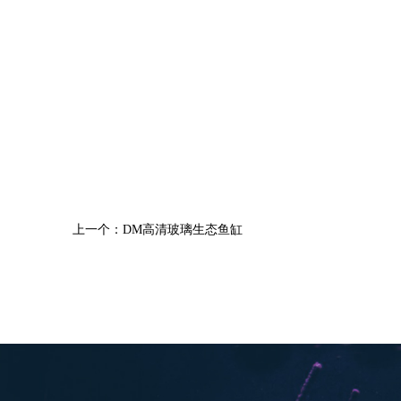
上一个：DM高清玻璃生态鱼缸