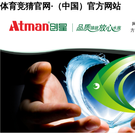
体育竞猜官网·（中国）官方网站
方