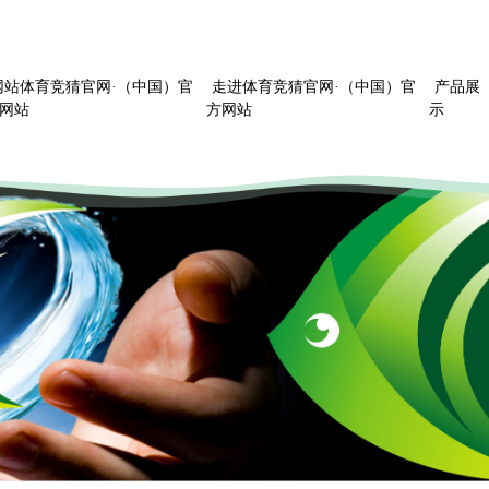
网站体育竞猜官网·（中国）官
走进体育竞猜官网·（中国）官
产品展
网站
方网站
示