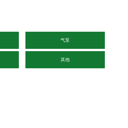
气泵
其他