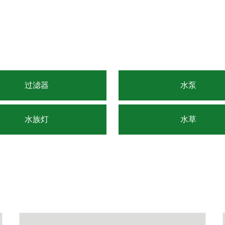
过滤器
水泵
水族灯
水草