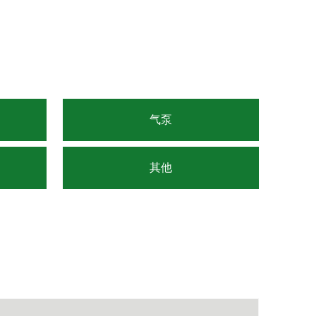
气泵
其他