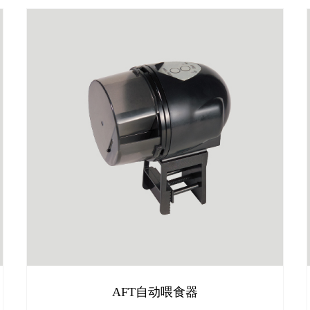
AFT自动喂食器